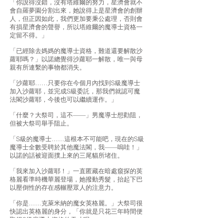
「你說得沒錯，沒有塔維爾的努力，星濟會就不
會自羅夢園分割出來，她說得上是星濟會的創辦
人，但正因如此，我們更加要秉公處理，否則會
有損星濟會的聲譽，所以塔維爾的魔導士資格一
定留不得。」
「已經除去媽媽的魔導士資格，難道還要解散沙
蘿耶嗎？」以諾總覺得沙蘿耶一解散，唯一與母
親有所連繫的事物都消失。
「沙蘿耶……只要你在今個月內找到S級魔導士
加入沙蘿耶，並完成S級委託，那我們就認可魔
法閣沙蘿耶，今後也可以繼續運作。」
「什麼？大祭司，這不——」男魔導士想勸阻，
但被大祭司舉手阻止。
「S級的魔導士……這根本不可能吧，現在的S級
魔導士全數受聘於其他魔法閣，我——嗚哇！」
以諾的話被迎面撲上來的三尾貓所堵住。
「我來加入沙蘿耶！」一直匿藏在暗處窺探的英
格麗看準時機華麗登場，她撥動秀髮，抬起下巴
以壓倒性的存在感輾壓眾人的注意力。
「你是……克萊米納的魔女英格麗。」大祭司很
快認出英格麗的身分，「你就是只花三年時間便