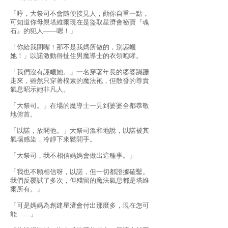
「哼，大祭司不會隨便接見人，勸你自重一點，
可知道你母親塔維爾現在是盜取星濟會祕寶『魂
石』的犯人——嗯！」
「你給我閉嘴！那不是我媽所做的，別誣衊
她！」以諾激動得扯住男魔導士的衣領咆哮。
「我們沒有誣衊她。」一名穿著年長的婆婆蹣跚
走來，雖然只穿著樸素的魔法袍，但散發的尊貴
氣息昭示她非凡人。
「大祭司。」在場的魔導士一見到婆婆全都恭敬
地俯首。
「以諾，放開他。」大祭司溫和地說，以諾被其
氣場感染，冷靜下來鬆開手。
「大祭司，我不相信媽媽會做出這種事。」
「我也不願相信呀，以諾，但一切都證據確鑿。
我們反覆試了多次，但殘留的魔法氣息都是塔維
爾所有。」
「可是媽媽為創建星濟會付出那麼多，現在怎可
能……」