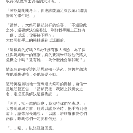
取得S級魔導士資格的天才呢。」
「雖然是剛剛考上，但應該能滿足讓沙蘿耶繼續
營運的條件吧。」
「當然。」大祭司揚起慈祥的笑容，「不過除此
之外，還要解決S級委託，剛好我手頭上正好有
一個，以諾，你要接下嗎？」
大祭司把手上的捲軸遞到以諾面前。
『這樣真的好嗎？S級任務有很大風險，為了保
住與媽媽唯一的連繫，真的要讓米菲波他們陷入
危機之中嗎？還有她……為什麼她會幫我呢？』
情況急劇轉變讓以諾思緒轉不過來，無數的想法
在他腦袋碰撞，令他僵硬不動。
這時英格麗啪地一聲奪過大祭司的捲軸，自信十
足地朗聲宣告，「當然要接，我賭上我魔女之
名，定必完美解決這個委託！」
「呵呵，挺不錯的回應，我期待你們的表現。」
大祭司緩緩走前，經過以諾身邊時，把手搭到他
肩上，語帶深長地說︰「以諾，塔維爾很愛你們
兩個，唯獨你們一定要相信她。」
「……嗯。」以諾沉聲回應。