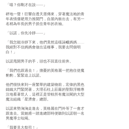
「喵？你剛才在說——」
砰地一聲！巨響自透天厝傳來，穿著魔法袍的青
年表情僵硬用力推開門，自屋內衝出去，有另一
名稍為年長的男子抓住青年的衣袖。
「以諾，你先冷靜——」
「我怎能冷靜下來，他們竟然這樣誣衊媽媽……
我絕對不信媽媽會做出這種事，我要去問個明
白！」
以諾甩開男子的手，頭也不回直往前奔。
「我們也跟過去！」擔憂的英格麗一把抱住使魔
豹豹，緊緊追上以諾。
他們很快來到一座繁華的建築物前，宏偉的黑色
鑄鐵大門緊閉著，大理石柱上莊嚴的聖獸浮雕專
注地看著世人，這裡正是管轄所有魔法閣的大型
魔法組織「星濟會」總部。
以諾來勢洶洶走進去，英格麗在門外等了一會才
跟進去。當她甫一踏進總部時便聽到以諾朝一名
男魔導士吆喝。
「我要見大祭司！」