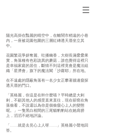
chapter9
陽光高掛在豔麗的晴空中，在離鬧市稍遠的小巷
內，一座被花園包圍的三層紅磚透天厝坐立其
中。
花園繁花爭妍奪麗、吐播幽香，大樹長滿纍纍果
實，角落種有色彩詭異的蘑菇，誰也覺得這裡只
是幸福家庭的居住，斷猜不到這裡竟會是魔法組
織「星濟會」旗下的魔法閣「沙蘿耶」所在地。
在不遠處的隱蔽角落有一名少女正攀著牆邊窺探
透天厝的門口。
「英格麗，你這是在幹什麼喵？平時總是大剌
剌，不顧其他人的感受直來直往，現在卻窩在角
落偷看，不說還以為你是個偷窺心上人的變態
呢。」一隻黑白相間的三尾貓豹豹站在她肩膀
上，滔滔不絕地評論。
「……就是去見心上人呀……」英格麗小聲地回
答。