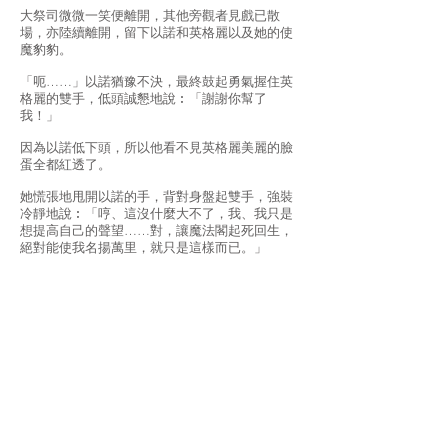
大祭司微微一笑便離開，其他旁觀者見戲已散
場，亦陸續離開，留下以諾和英格麗以及她的使
魔豹豹。
「呃……」以諾猶豫不決，最終鼓起勇氣握住英
格麗的雙手，低頭誠懇地說︰「謝謝你幫了
我！」
因為以諾低下頭，所以他看不見英格麗美麗的臉
蛋全都紅透了。
她慌張地甩開以諾的手，背對身盤起雙手，強裝
冷靜地說︰「哼、這沒什麼大不了，我、我只是
想提高自己的聲望……對，讓魔法閣起死回生，
絕對能使我名揚萬里，就只是這樣而已。」
「即使是這樣，你確實是幫了……不，你拯救了
我。」
「……你再奉承我，我也不會對你留情。」英格
里轉身，雙耳依然紅透，但逞強地伸手指向以
諾，「為了完美解決委託，要為你們每個進行特
訓，一定要讓他們刮目相看！」
以諾笑了，難得展露純真無邪氣的笑容，「好，
放馬過來吧。」