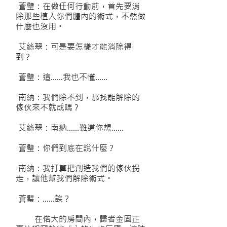
蒼璧：在做任何行動前，首先要消
除那些植入你們體內的術式，不然做
什麼也沒用。
艾絲翠：可是要怎樣才能消除得
到？
蒼璧：這……我也不懂……
南納：我們除不到，那找能解除的
傢伙來不就成嗎？
艾絲翠：南納……難道你想……
蒼璧：你們到底在說什麼？
南納：我打算把創造我們的傢伙拐
走，讓他幫我們解除術式。
蒼璧：……誒？
在偌大的房間內，歸者金固正