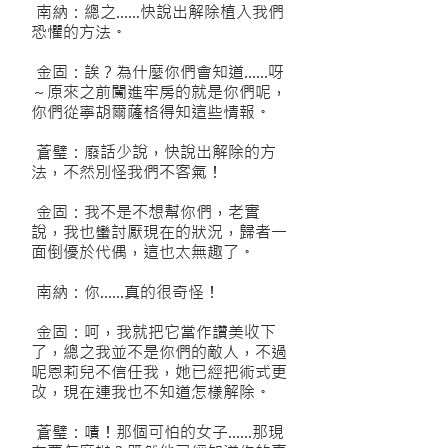
南納：總之……快說出解除植入我們
恐懼的方法。
金固：誒？為什麼你們會知道……呀
～原來之前闖進牢房的就是你們呢，
你們從寧胡爾薩格得知這些情報。
蒼璧：廢話少說，快說出解除的方
法，不然別怪我們不客氣！
金固：我不是不想幫你們，老實
說，我也蠻討厭現在的狀況，歸者一
面倒優於代偶，這也太無趣了。
南納：你……真的很奇怪！
金固：呵，我就把它當作讚美收下
了，總之我並不是你們的敵人，不過
呢恩莉兒不信任我，她已經把術式更
改，現在連我也不知道怎樣解除。
蒼璧：嘖！那個可怕的女子……那現