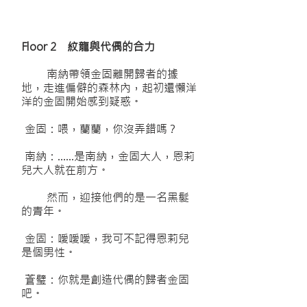
Floor 2 紋龍與代偶的合力
南納帶領金固離開歸者的據
地，走進偏僻的森林內，起初還懶洋
洋的金固開始感到疑惑。
金固：喂，蘭蘭，你沒弄錯嗎？
南納：……是南納，金固大人，恩莉
兒大人就在前方。
然而，迎接他們的是一名黑髮
的青年。
金固：噯噯噯，我可不記得恩莉兒
是個男性。
蒼璧：你就是創造代偶的歸者金固
吧。