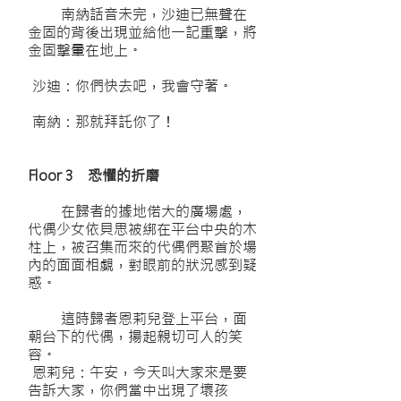
南納話音未完，沙迪已無聲在
金固的背後出現並給他一記重擊，將
金固擊暈在地上。
沙迪：你們快去吧，我會守著。
南納：那就拜託你了！
Floor 3 恐懼的折磨
在歸者的據地偌大的廣場處，
代偶少女依貝思被綁在平台中央的木
柱上，被召集而來的代偶們聚首於場
內的面面相覷，對眼前的狀況感到疑
惑。
這時歸者恩莉兒登上平台，面
朝台下的代偶，揚起親切可人的笑
容。
恩莉兒：午安，今天叫大家來是要
告訴大家，你們當中出現了壞孩