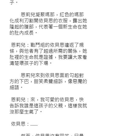
子。
恩莉兒凝聚瑪那，紅色的瑪那
化成利刃割開依貝思的衣服，露出她
隆起的腹部，代表著一個新生命在她
的肚內成長。
恩莉兒：戰鬥組的依貝思違返了規
條，與他者有了越過所需的關係，她
肚裡的生命就是證據，我要讓大家看
清楚壞孩子的下場。
恩莉兒來到依貝思面前勾起對
方的下巴，甜笑柔聲細訴，像惡魔的
細語。
恩莉兒：來，我可愛的依貝思，快
告訴我誰是這孩子的父親，這樣我就
沒那麼生氣了。
依貝思：……