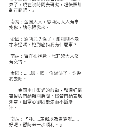
算了，現在沒時間去研究，趕快照計
劃行動吧。』
南納：金固大人，恩莉兒大人有事
找你，請你跟我來。
金固：恩莉兒？怪了，她剛剛不是
才來過嗎？她到底找我有什麼事？
南納：實在很抱歉，恩莉兒大人沒
有交待。
金固：……嗯，唉，沒辦法了，你帶
我去吧。
金固中止術式的啟動，整理好儀
容後與南納離開房間。儘管南納表現
如常，但掌心卻因緊張而不斷滲
汗。
南納：『呼……差點以為會穿幫……
好吧，暫時第一步順利。』