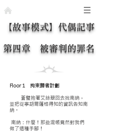
【故事模式】代偶記事
第四章 被審判的罪名
Floor 1 拘束歸者計劃
蒼璧抱著艾絲翠回去找南納，
並把從寧胡爾薩格得知的資訊告知南
納。
南納：什麼！那些混帳竟然對我們
做了這種手腳！