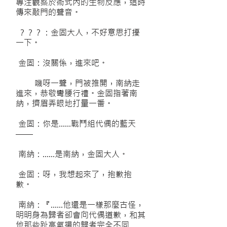
專注觀察於術式內的生物反應，這時
傳來敲門的聲音。
？？？：金固大人，不好意思打擾
一下。
金固：沒關係，進來吧。
嘰呀一聲，門被推開，南納走
進來，恭敬彎腰行禮。金固指著南
納，擠眉弄眼地打量一番。
金固：你是……戰鬥組代偶的藍天
——
南納：……是南納，金固大人。
金固：呀，我想起來了，抱歉抱
歉。
南納：『……他還是一樣那麼古怪，
明明身為歸者卻會向代偶道歉，和其
他那些趾高氣揚的歸者完全不同……