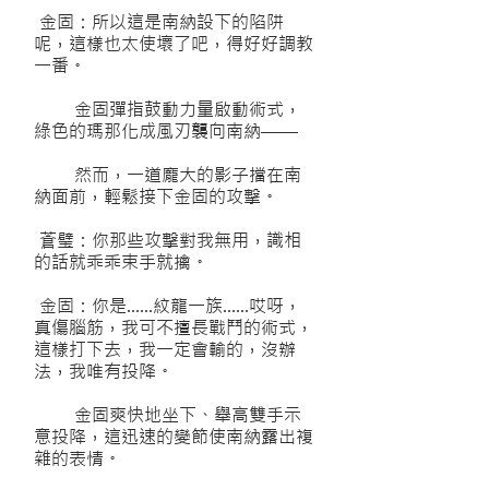
金固：所以這是南納設下的陷阱
呢，這樣也太使壞了吧，得好好調教
一番。
金固彈指鼓動力量啟動術式，
綠色的瑪那化成風刃襲向南納——
然而，一道龐大的影子擋在南
納面前，輕鬆接下金固的攻擊。
蒼璧：你那些攻擊對我無用，識相
的話就乖乖束手就擒。
金固：你是……紋龍一族……哎呀，
真傷腦筋，我可不擅長戰鬥的術式，
這樣打下去，我一定會輸的，沒辦
法，我唯有投降。
金固爽快地坐下、舉高雙手示
意投降，這迅速的變節使南納露出複
雜的表情。