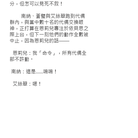
分，但怎可以見死不救！
南納、蒼璧與艾絲翠跑到代偶
群內，與當中數十名的代偶交換眼
神，正打算在恩莉兒專注於依貝思之
際上台，但下一刻他們的動作全數被
中止，因為恩莉兒的話——
恩莉兒：我「命令」，所有代偶全
部不許動。
南納：這是……嗚嗚！
艾絲翠：嗯！
蒼璧：南納！艾絲翠！
Floor 4 不能袖手旁觀
蒼璧扶起南納卻被對方的重量
壓跌，但對方已經說不出話來，只能