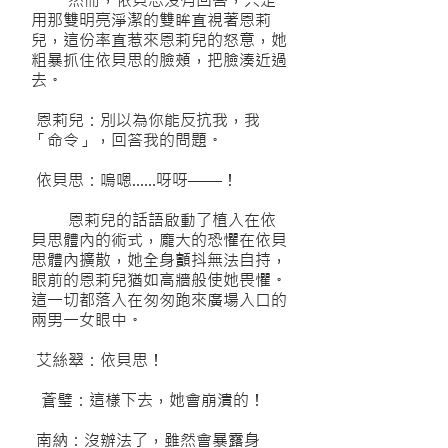
然而，依貝思沒有回答，只是
用那雙明亮淨潔的雙眸直視著恩莉
兒，這份率直惹來恩莉兒的怒意，她
粗暴抓住依貝思的臉頰，把臉湊近過
去。
恩莉兒：別以為你能反抗我，我
「命令」，回答我的問題。
依貝思：嗚嗯……呀呀——！
恩莉兒的話語啟動了植入在依
貝思體內的術式，龐大的恐懼在依貝
思體內擴散，她全身顫抖無法自持，
眼前的恩莉兒猶如高牆般使她畏懼。
這一切都落入在匆匆跑來廣場入口的
兩男一女眼中。
艾絲翠：依貝思！
蒼璧：這樣下去，她會崩潰的！
南納：沒辦法了，雖然會暴露身