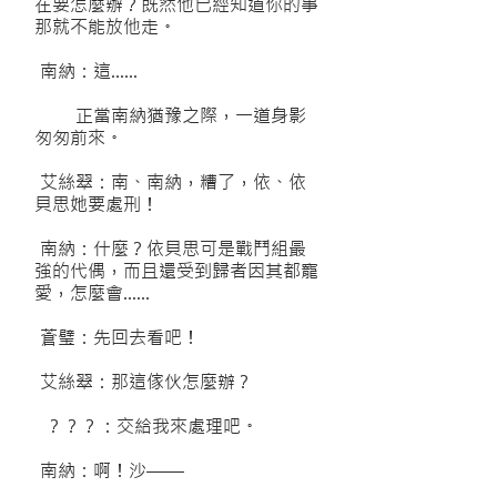
在要怎麼辦？既然他已經知道你的事
那就不能放他走。
南納：這……
正當南納猶豫之際，一道身影
匆匆前來。
艾絲翠：南、南納，糟了，依、依
貝思她要處刑！
南納：什麼？依貝思可是戰鬥組最
強的代偶，而且還受到歸者因其都寵
愛，怎麼會……
蒼璧：先回去看吧！
艾絲翠：那這傢伙怎麼辦？
？？？：交給我來處理吧。
南納：啊！沙——